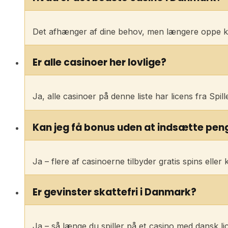
Det afhænger af dine behov, men længere oppe kan 
Er alle casinoer her lovlige?
Ja, alle casinoer på denne liste har licens fra Sp
Kan jeg få bonus uden at indsætte pen
Ja – flere af casinoerne tilbyder gratis spins elle
Er gevinster skattefri i Danmark?
Ja – så længe du spiller på et casino med dansk lic